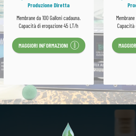
Produzione Diretta
Pro
Membrane da 100 Galloni cadauna.
Membrane 
Capacità di erogazione 45 LT/h
Capacità 
MAGGIORI INFORMAZIONI
MAGGIOR