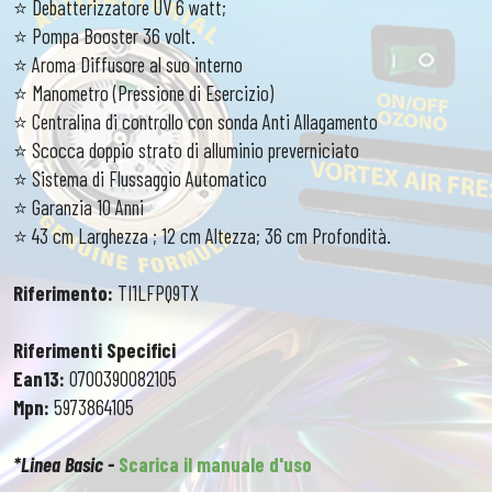
⭐️ Debatterizzatore UV 6 watt;
⭐️ Pompa Booster 36 volt.
⭐️ Aroma Diffusore al suo interno
⭐️ Manometro (Pressione di Esercizio)
⭐️ Centralina di controllo con sonda Anti Allagamento
⭐️ Scocca doppio strato di alluminio preverniciato
⭐️ Sistema di Flussaggio Automatico
⭐️ Garanzia 10 Anni
⭐️ 43 cm Larghezza ; 12 cm Altezza; 36 cm Profondità.
Riferimento:
TI1LFPQ9TX
Riferimenti Specifici
Ean13:
0700390082105
Mpn:
5973864105
*Linea Basic -
Scarica il manuale d'uso