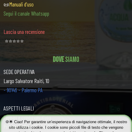
📜
Manuali d'uso
Segui il canale Whatsapp
Lascia una recensione
⭐️⭐️⭐️⭐️⭐️
DOVE
SIAMO
SEDE OPERATIVA
Largo Salvatore Raiti, 10
- 90146 - Palermo PA
ASPETTI LEGALI
Termini e condizioni d'uso
🍪🌟 Ciao! Per garantire un’esperienza di navigazione ottimale, il nostro
Privacy Policy
sito utilizza i cookie. I cookie sono piccoli file di testo che vengono